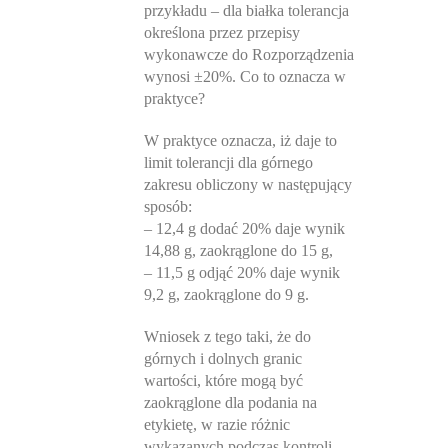
przykładu – dla białka tolerancja
określona przez przepisy
wykonawcze do Rozporządzenia
wynosi ±20%. Co to oznacza w
praktyce?
W praktyce oznacza, iż daje to
limit tolerancji dla górnego
zakresu obliczony w następujący
sposób:
– 12,4 g dodać 20% daje wynik
14,88 g, zaokrąglone do 15 g,
– 11,5 g odjąć 20% daje wynik
9,2 g, zaokrąglone do 9 g.
Wniosek z tego taki, że do
górnych i dolnych granic
wartości, które mogą być
zaokrąglone dla podania na
etykietę, w razie różnic
wykazanych podczas kontroli