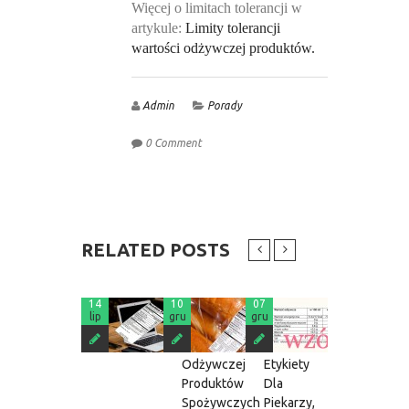
Więcej o limitach tolerancji w
artykule:
Limity tolerancji
wartości odżywczej produktów.
Admin
Porady
0 Comment
RELATED POSTS
14
10
07
23
Limity
Wartości
Tabele
lip
gru
gru
lis
Tolerancji
Odżywcze
Wartości
Wartości
Na
Odżywczy
Odżywczej
Etykiety
Na
Produktów
Dla
Etykiety
Spożywczych
Piekarzy,
Produktów